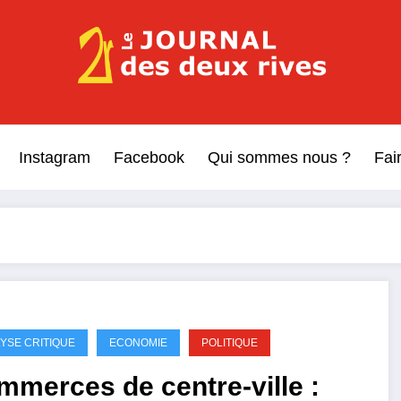
Le Journal des Deux Rive
Journal indépendant des rives de Seine !
Instagram
Facebook
Qui sommes nous ?
Fai
YSE CRITIQUE
ECONOMIE
POLITIQUE
merces de centre-ville :