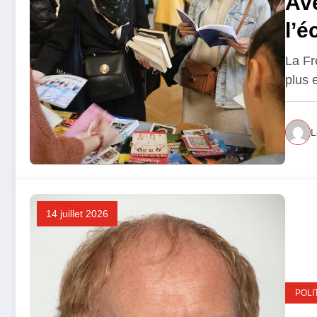
Ave
l’é
La Fr
plus 
L
14 juillet 2026
POLI