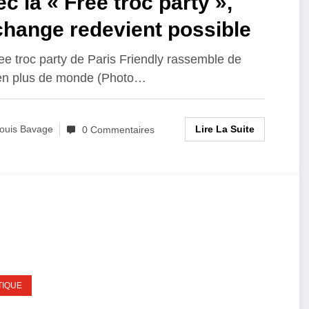
c la « Free troc party »,
change redevient possible
ee troc party de Paris Friendly rassemble de
en plus de monde (Photo…
Lire La Suite
ouis Bavage
0 Commentaires
TIQUE