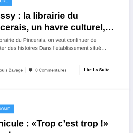
TURE
ssy : la librairie du
cerais, un havre culturel,
gilisé mais toujours débout
librairie du Pincerais, on veut continuer de
ter des histoires Dans l’établissement situé…
Lire La Suite
ouis Bavage
0 Commentaires
NOMIE
icule : «Trop c’est trop !»