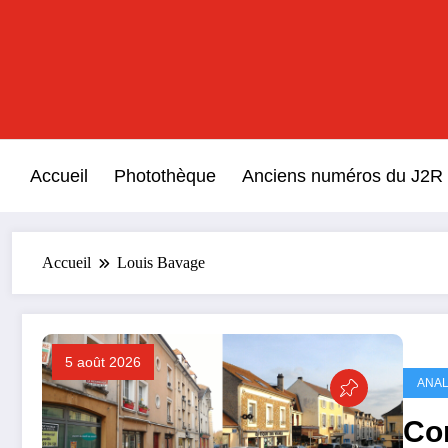
Aller
au
contenu
Accueil
Photothèque
Anciens numéros du J2R
Accueil
Louis Bavage
5 août 2026
ANAL
Com