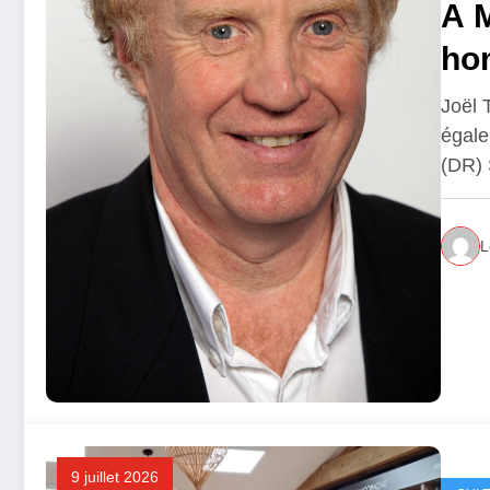
A M
ho
Joël 
égale
(DR)
L
9 juillet 2026