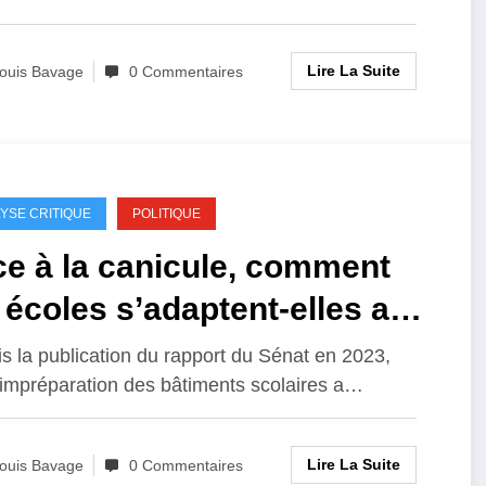
Lire La Suite
ouis Bavage
0 Commentaires
YSE CRITIQUE
POLITIQUE
e à la canicule, comment
 écoles s’adaptent-elles au
up de chaud ?
s la publication du rapport du Sénat en 2023,
 impréparation des bâtiments scolaires a…
Lire La Suite
ouis Bavage
0 Commentaires