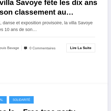
villa Savoye fête les dix ans
 son classement au
trimoine mondiale de
t, danse et exposition provisoire, la villa Savoye
les 10 ans de son…
UNESCO
Lire La Suite
ouis Bavage
0 Commentaires
AL
SOLIDARITÉ