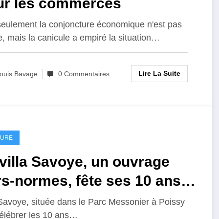
ur les commerces
eulement la conjoncture économique n'est pas
, mais la canicule a empiré la situation…
Lire La Suite
ouis Bavage
0 Commentaires
TURE
villa Savoye, un ouvrage
s-normes, fête ses 10 ans
 Patrimoine mondial de
 Savoye, située dans le Parc Messonier à Poissy
célébrer les 10 ans…
UNESCO