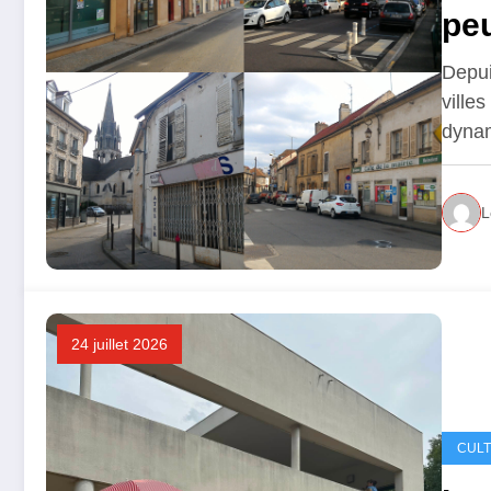
peu
Depui
ville
dyna
L
24 juillet 2026
CUL