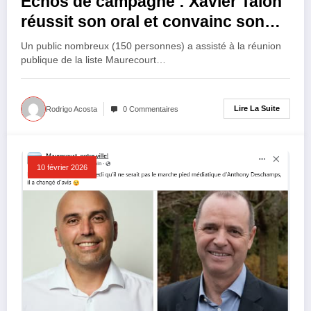
Echos de campagne : Xavier Talon
réussit son oral et convainc son
auditoire maurecourtois
Un public nombreux (150 personnes) a assisté à la réunion
publique de la liste Maurecourt…
Lire La Suite
Rodrigo Acosta
0 Commentaires
10 février 2026