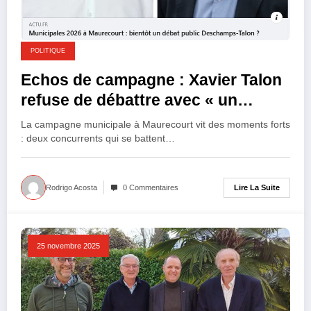
POLITIQUE
Echos de campagne : Xavier Talon
refuse de débattre avec « un
traitre » du bien vivre à Maurecourt
La campagne municipale à Maurecourt vit des moments forts
: deux concurrents qui se battent…
Lire La Suite
Rodrigo Acosta
0 Commentaires
25 novembre 2025