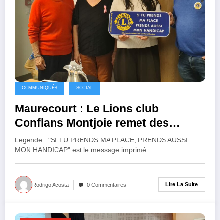
COMMUNIQUÉS
SOCIAL
Maurecourt : Le Lions club
Conflans Montjoie remet des
plaques pour faire respecter le
Légende : "SI TU PRENDS MA PLACE, PRENDS AUSSI
stationnement handicapés
MON HANDICAP" est le message imprimé…
Lire La Suite
Rodrigo Acosta
0 Commentaires