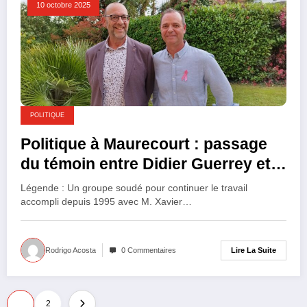
10 octobre 2025
POLITIQUE
Politique à Maurecourt : passage
du témoin entre Didier Guerrey et
Xavier Talon de la liste
Légende : Un groupe soudé pour continuer le travail
« Maurecourt Vivre ensemble »
accompli depuis 1995 avec M. Xavier…
Lire La Suite
Rodrigo Acosta
0 Commentaires
Pagination
1
2