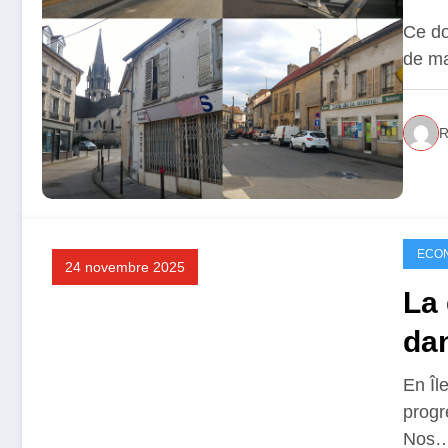
Ce do
de ma
R
ECO
24 novembre 2025
La 
dan
En Îl
progr
Nos