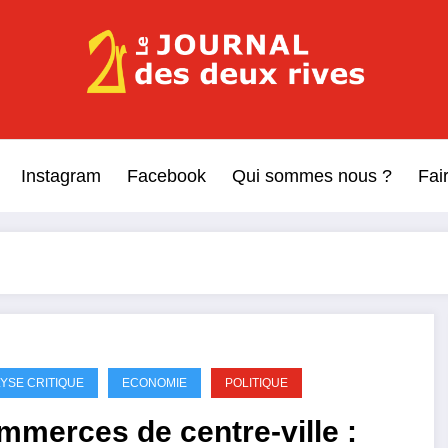
Le Journal des Deux Rive
Journal indépendant des rives de Seine !
Instagram
Facebook
Qui sommes nous ?
Fai
YSE CRITIQUE
ECONOMIE
POLITIQUE
merces de centre-ville :