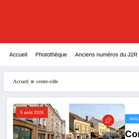
Aller
au
contenu
Accueil
Photothèque
Anciens numéros du J2R
Accueil
centre-ville
5 août 2026
ANAL
Com