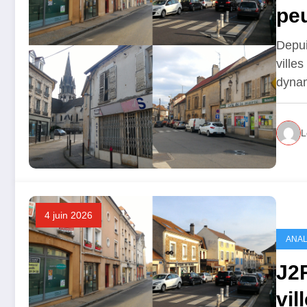
peu
Depui
ville
dyna
L
4 juin 2026
ANAL
J2R
vil