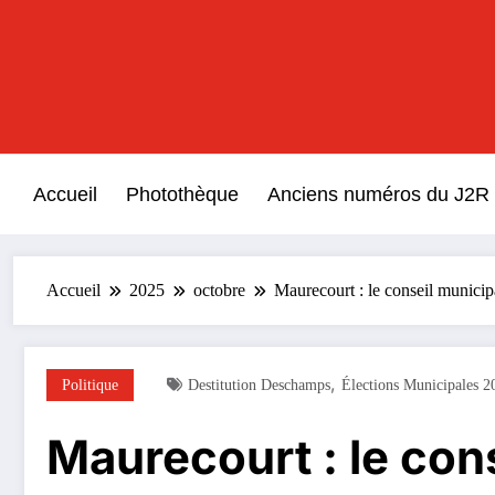
Aller
au
contenu
Accueil
Photothèque
Anciens numéros du J2R
Accueil
2025
octobre
Maurecourt : le conseil munici
,
Politique
Destitution Deschamps
Élections Municipales 2
Maurecourt : le con