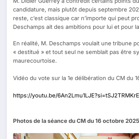
M. Didier Guerrey a contredit certains points 
candidature, mais plutôt depuis septembre 2025; 
reste, c’est classique car n’importe qui peut p
Deschamps ait des ambitions pour lui et pour la 
En réalité, M. Deschamps voulait une tribune p
« destitué » et tout seul ne semblait pas être 
maurecourtoise.
Vidéo du vote sur la 1e délibération du CM du 
https://youtu.be/6An2Lmu1LJE?si=tSJ2TRMKr
Photos de la séance du CM du 16 octobre 202