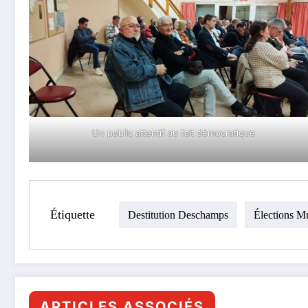
Un public attentif au fait démocratique
Étiquette
Destitution Deschamps
Élections M
ARTICLES ASSOCIÉS