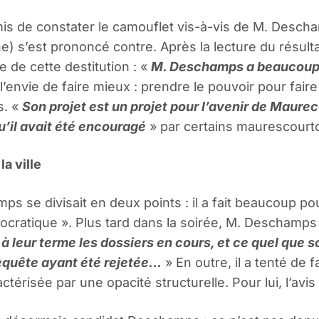
ermis de constater le camouflet vis-à-vis de M. Des
e) s’est prononcé contre. Après la lecture du résultat
 de cette destitution : «
M. Deschamps a beaucoup œu
l’envie de faire mieux : prendre le pouvoir pour fair
s. «
Son projet est un projet pour l’avenir de Maure
u’il avait été encouragé
» par certains maurescourt
a ville
se divisait en deux points : il a fait beaucoup pour 
cratique ». Plus tard dans la soirée, M. Deschamps
 leur terme les dossiers en cours, et ce quel que soi
equête ayant été rejetée…
» En outre, il a tenté de f
caractérisée par une opacité structurelle. Pour lui, l