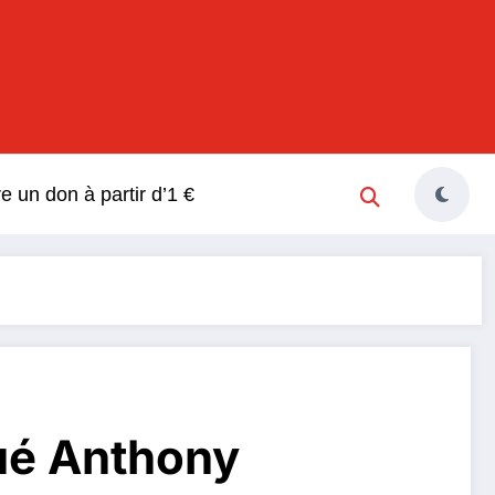
s
re un don à partir d’1 €
tué Anthony