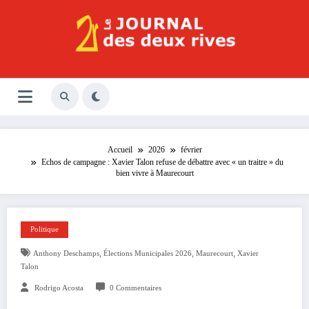
Aller
au
contenu
Le Journal des Deux Rives
Journal indépendant des rives de Seine !
Accueil
2026
février
Echos de campagne : Xavier Talon refuse de débattre avec « un traitre » du
bien vivre à Maurecourt
Politique
,
,
,
Anthony Deschamps
Élections Municipales 2026
Maurecourt
Xavier
Talon
Rodrigo Acosta
0 Commentaires