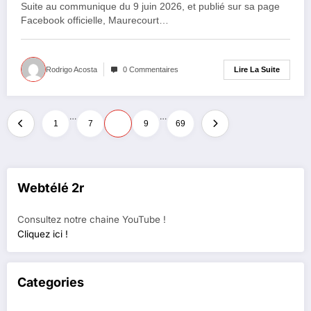
Suite au communique du 9 juin 2026, et publié sur sa page
Facebook officielle, Maurecourt…
Lire La Suite
Rodrigo Acosta
0 Commentaires
Pagination
…
…
1
7
8
9
69
des
publications
Webtélé 2r
Consultez notre chaine YouTube !
Cliquez ici !
Categories