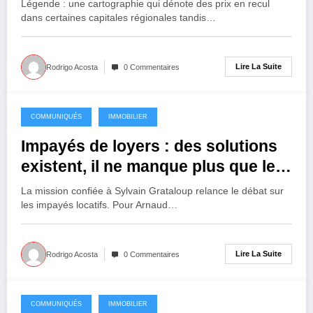
Légende : une cartographie qui dénote des prix en recul
dans certaines capitales régionales tandis…
Lire La Suite
Rodrigo Acosta
0 Commentaires
COMMUNIQUÉS
IMMOBILIER
30 avril 2026
Impayés de loyers : des solutions
existent, il ne manque plus que le
courage politique
La mission confiée à Sylvain Grataloup relance le débat sur
les impayés locatifs. Pour Arnaud…
Lire La Suite
Rodrigo Acosta
0 Commentaires
COMMUNIQUÉS
IMMOBILIER
29 avril 2026