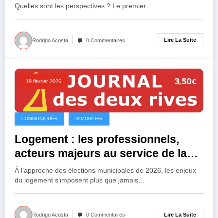
Quelles sont les perspectives ? Le premier…
Lire La Suite
Rodrigo Acosta
0 Commentaires
19 février 2026
COMMUNIQUÉS
IMMOBILIER
Logement : les professionnels,
acteurs majeurs au service de la
population et de la collectivité
À l’approche des élections municipales de 2026, les enjeux
du logement s’imposent plus que jamais…
Lire La Suite
Rodrigo Acosta
0 Commentaires