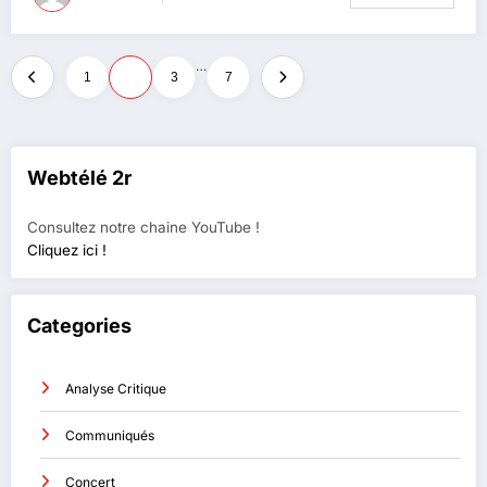
Pagination
…
1
2
3
7
des
publications
Webtélé 2r
Consultez notre chaine YouTube !
Cliquez ici !
Categories
Analyse Critique
Communiqués
Concert