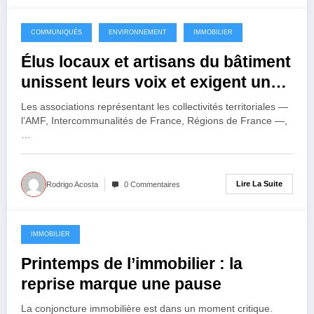
COMMUNIQUÉS
ENVIRONNEMENT
IMMOBILIER
10 avril 2026
Élus locaux et artisans du bâtiment
unissent leurs voix et exigent une
REP Produits et matériaux de
Les associations représentant les collectivités territoriales —
construction du secteur du
l’AMF, Intercommunalités de France, Régions de France —,
…
bâtiment (PMCB) au service des
acteurs de proximité
Lire La Suite
Rodrigo Acosta
0 Commentaires
IMMOBILIER
1 avril 2026
Printemps de l’immobilier : la
reprise marque une pause
La conjoncture immobilière est dans un moment critique.