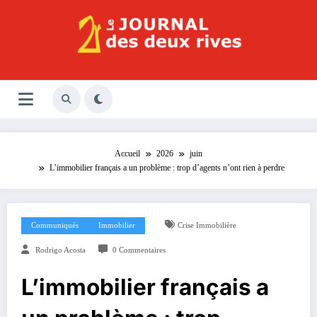
Aller
au
contenu
Le Journal des Deux Rives
Journal indépendant des rives de Seine !
Accueil
2026
juin
L’immobilier français a un problème : trop d’agents n’ont rien à perdre
Communiqués
Immobilier
Crise Immobilière
Rodrigo Acosta
0 Commentaires
L’immobilier français a