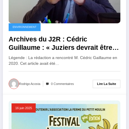
ENVIRONNEMENT
Archives du J2R : Cédric
Guillaume : « Juziers devrait être la
porte d’entrée de la citadelle
Légende : La rédaction a rencontré M. Cédric Gaillaume en
naturelle du Vexin »
2020. Cet article avait été…
Lire La Suite
Rodrigo Acosta
0 Commentaires
16 juin 2025