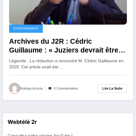
ENVIRONNEMENT
Archives du J2R : Cédric
Guillaume : « Juziers devrait être la
porte d’entrée de la citadelle
Légende : La rédaction a rencontré M. Cédric Gaillaume en
naturelle du Vexin »
2020. Cet article avait été…
Lire La Suite
Rodrigo Acosta
0 Commentaires
Webtélé 2r
Consultez notre chaine YouTube !