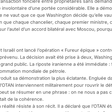
nsaction foncière entre propriétaires sans demander
nvolontaire d’une portée considérable. Elle a démont
ne ne vaut que ce que Washington décide qu’elle vaut
on que chaque chancelier, chaque premier ministre,
e sur l’autel d’un accord bilatéral avec Moscou, pourq
t Israël ont lancé l’opération « Fureur épique » contre
prévenu. La décision avait été prise à deux, Washingt
grand public. La riposte iranienne a été immédiate :
sommation mondiale de pétrole.
produit sa démonstration la plus éclatante. Engluée d
l’OTAN interviennent militairement pour rouvrir le dét
peut se résumer en une phrase : on ne nous a pas co
tait de la cohérence.
éalité résiste à son récit. Il a déclaré que l’OTAN ét