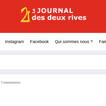
Le Journal des Deux Rive
Journal indépendant des rives de Seine !
Instagram
Facebook
Qui sommes nous ?
Fai
0 Commentaires