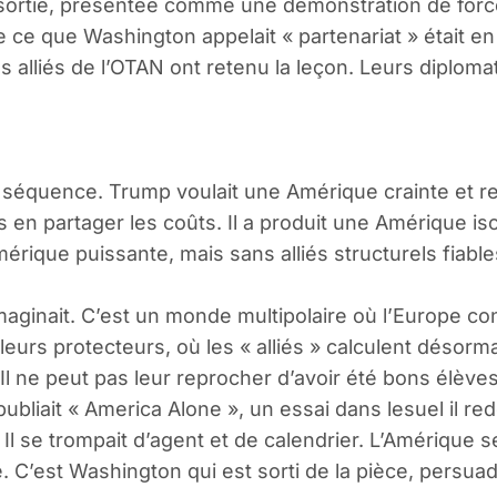
 sortie, présentée comme une démonstration de force, 
ce que Washington appelait « partenariat » était en 
es alliés de l’OTAN ont retenu la leçon. Leurs diplo
tte séquence. Trump voulait une Amérique crainte et r
 en partager les coûts. Il a produit une Amérique is
érique puissante, mais sans alliés structurels fiab
 imaginait. C’est un monde multipolaire où l’Europe 
 leurs protecteurs, où les « alliés » calculent désor
Il ne peut pas leur reprocher d’avoir été bons élèves
ubliait « America Alone », un essai dans lesuel il r
l se trompait d’agent et de calendrier. L’Amérique seu
é. C’est Washington qui est sorti de la pièce, persuad