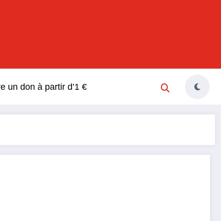
s
re un don à partir d’1 €