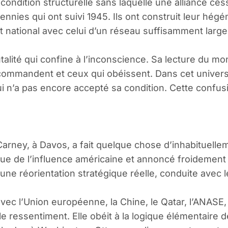
a condition structurelle sans laquelle une alliance c
nies qui ont suivi 1945. Ils ont construit leur hégém
êt national avec celui d’un réseau suffisamment large d
alité qui confine à l’inconscience. Sa lecture du mon
commandent et ceux qui obéissent. Dans cet univers me
 n’a pas encore accepté sa condition. Cette confusi
 Carney, à Davos, a fait quelque chose d’inhabituel
e de l’influence américaine et annoncé froidement qu’il
’une réorientation stratégique réelle, conduite avec 
 l’Union européenne, la Chine, le Qatar, l’ANASE, le
le ressentiment. Elle obéit à la logique élémentaire 