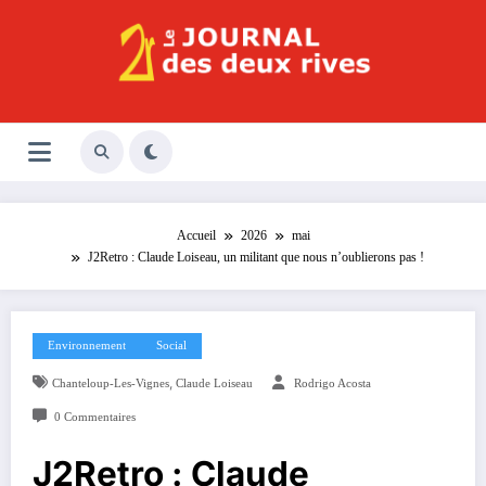
Aller
au
contenu
Le Journal des Deux Rives
Journal indépendant des rives de Seine !
Accueil
2026
mai
J2Retro : Claude Loiseau, un militant que nous n’oublierons pas !
Environnement
Social
,
Chanteloup-Les-Vignes
Claude Loiseau
Rodrigo Acosta
0 Commentaires
J2Retro : Claude