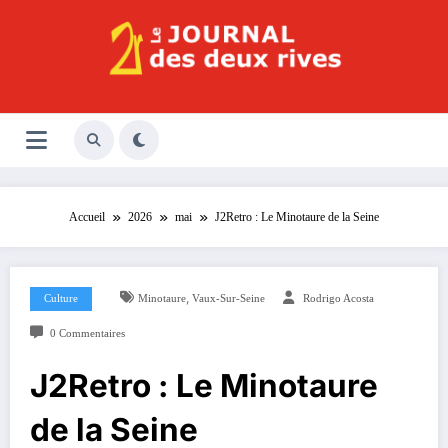
Aller
au
contenu
Le Journal des Deux Rives
Journal indépendant des rives de Seine !
Accueil
2026
mai
J2Retro : Le Minotaure de la Seine
,
Culture
Minotaure
Vaux-Sur-Seine
Rodrigo Acosta
0 Commentaires
J2Retro : Le Minotaure
de la Seine