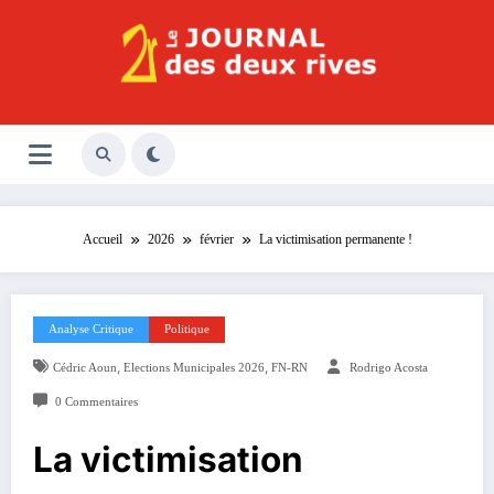
Aller
au
contenu
Le Journal des Deux Rives
Journal indépendant des rives de Seine !
Accueil
2026
février
La victimisation permanente !
Analyse Critique
Politique
,
,
Cédric Aoun
Elections Municipales 2026
FN-RN
Rodrigo Acosta
0 Commentaires
La victimisation