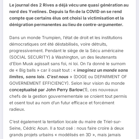
Le journal des 2 Rives a déjà vécu une quasi génération au
nord des Yvelines. Depuis la fin de la COVID on se rend
compte que certains élus ont choisi la victimisation et la
dénigration permanentes au lieu de contre-argumenter.
Dans un monde Trumpien, l’état de droit et les institutions
démocratiques ont été déstabilisés, voire détruits,
progressivement. Pendant le siège de la Sécu américaine
(SOCIAL SECURITY) à Washington, un des lieutenants
d’Elon Musk agissait sans foi, ni loi. On l’a donné le surnom
de « Big balls » car il osait tout : «
imaginez un monde sans
limites, sans lois
.
C’est nous
» (DOGE ou DEPARMENT OF
GOVERNEMENT EFFICIENCY). Selon leur vision du monde
conceptualisé par John Perry Barlow
(1), ces nouveaux
chefs de la gestion gouvernementale se croient tout permis
et osent tout au nom d’un futur efficace et forcément
radieux.
C’est également la tentation locale du maire de Triel-sur-
Seine, Cédric Aoun. Il a tout osé : nous faire croire à deux
grands projets urbains « modélisés en 3D », mais jamais