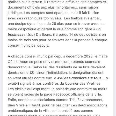
réalisés sur le terrain. Il restreint la diffusion des comptes et
documents officiels aux élus minoritaires… sans raison
juridique. Les comptes sont opaques, mais il fait illusion
avec des graphiques top niveau. Les triellois avaient élu
une équipe dynamique de 26 élus pour se trouver avec un
maire despotique et gérant la ville comme l’on gère «
un
business
« .(sic) D’ailleurs, il a perdu 14 de ces colistiers en
moins de trois ans pour se trouver dans la panade à chaque
conseil municipal depuis.
A chaque conseil municipal depuis décembre 2023, le maire
Cédric Aoun se pose en victime d’un prétendu scandale
démocratique. Selon lui, des dissidents de sa liste devaient
démissionner(2); sinon l’intimidation, la dénigration étaient
souvent utilisés contre eux. «
J’ai des dossiers sur tous…
»
avait-il signalé à nos confrères du Courrier des Yvelines.
Les triellois qui expriment un point de vue contraire au maire
se voient radiés de la page Facebook officielle de la ville.
Enfin, certaines associations comme Triel Environnement,
Bien Vivre à l’Hautil, pour ne pas citer ces deux associations
emblématiques de la ville, sont considérées comme
adversaires plutôt que comme partenaires pour pouvoir