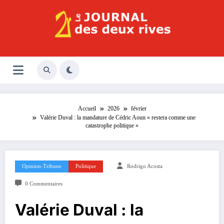
Aller
au
contenu
Le Journal des Deux Rives
Journal indépendant des rives de Seine !
Accueil
2026
février
Valérie Duval : la mandature de Cédric Aoun « restera comme une
catastrophe politique »
Opinion-Tribune
Politique
Rodrigo Acosta
0 Commentaires
Valérie Duval : la