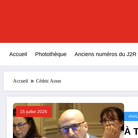
Aller
au
contenu
Accueil
Photothèque
Anciens numéros du J2R
Accueil
Cédric Aoun
15 juillet 2026
ANAL
À T