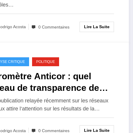
rôles…
Lire La Suite
odrigo Acosta
0 Commentaires
YSE CRITIQUE
POLITIQUE
omètre Anticor : quel
veau de transparence de
xécutif à Triel-sur-Seine ?
ublication relayée récemment sur les réseaux
x attire l’attention sur les résultats de la…
Lire La Suite
odrigo Acosta
0 Commentaires