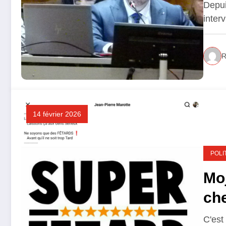
Depui
inter
R
14 février 2026
POLI
Moj
ch
C'est