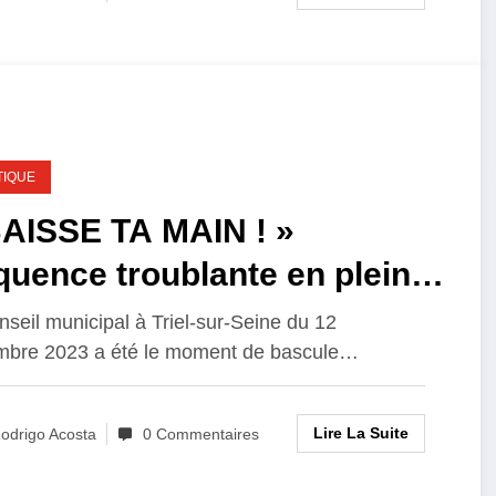
TIQUE
BAISSE TA MAIN ! »
uence troublante en plein
seil municipal à Triel
nseil municipal à Triel-sur-Seine du 12
bre 2023 a été le moment de bascule…
Lire La Suite
odrigo Acosta
0 Commentaires