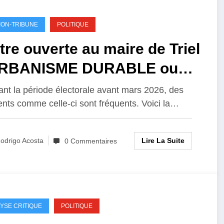
ION-TRIBUNE
POLITIQUE
tre ouverte au maire de Triel
URBANISME DURABLE ou
UIPEMENT PUBLIC »
nt la période électorale avant mars 2026, des
ts comme celle-ci sont fréquents. Voici la…
NDABLE «
Lire La Suite
odrigo Acosta
0 Commentaires
YSE CRITIQUE
POLITIQUE