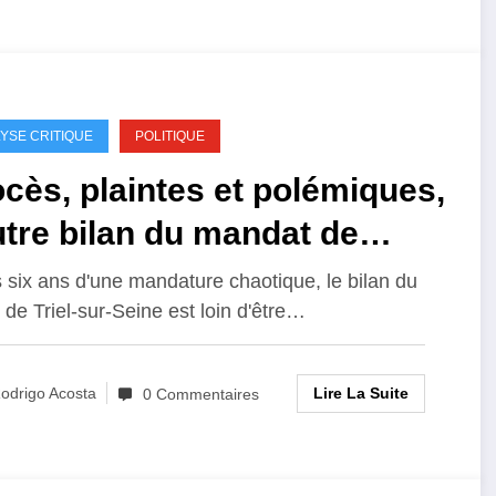
YSE CRITIQUE
POLITIQUE
cès, plaintes et polémiques,
utre bilan du mandat de
dric Aoun
 six ans d'une mandature chaotique, le bilan du
 de Triel-sur-Seine est loin d'être…
Lire La Suite
odrigo Acosta
0 Commentaires