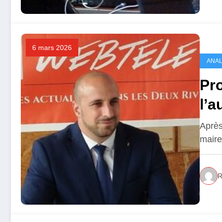
6 mars 2026
ANAL
Pro
l’a
Cé
Après
maire
R