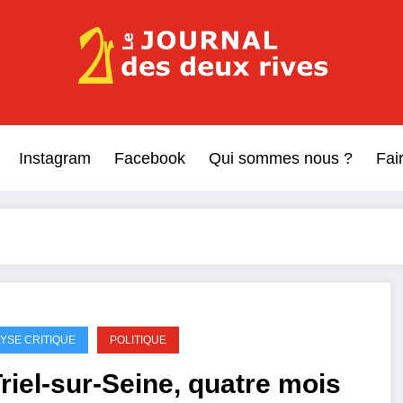
Le Journal des Deux Rive
Journal indépendant des rives de Seine !
Instagram
Facebook
Qui sommes nous ?
Fai
YSE CRITIQUE
POLITIQUE
riel-sur-Seine, quatre mois