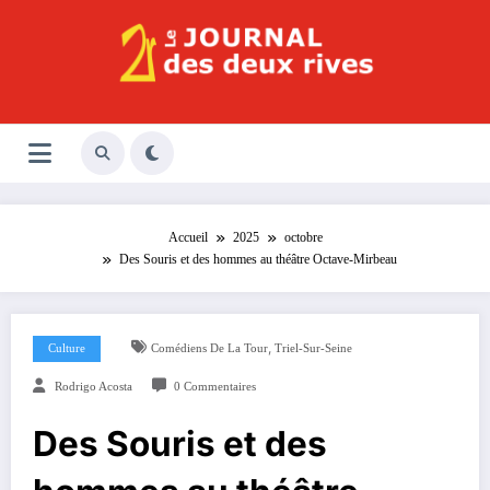
Aller
au
contenu
Le Journal des Deux Rives
Journal indépendant des rives de Seine !
Accueil
2025
octobre
Des Souris et des hommes au théâtre Octave-Mirbeau
,
Culture
Comédiens De La Tour
Triel-Sur-Seine
Rodrigo Acosta
0 Commentaires
Des Souris et des