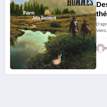
De
th
D’apr
Viers
R