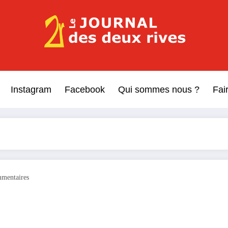
Le Journal des Deux Rive
Journal indépendant des rives de Seine !
Instagram
Facebook
Qui sommes nous ?
Fai
mentaires