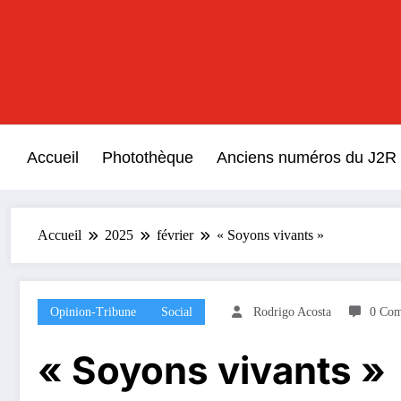
Aller
au
contenu
Accueil
Photothèque
Anciens numéros du J2R
Accueil
2025
février
« Soyons vivants »
Opinion-Tribune
Social
Rodrigo Acosta
0 Com
« Soyons vivants »