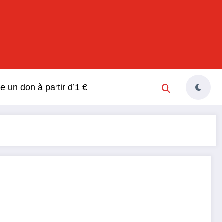
s
re un don à partir d’1 €