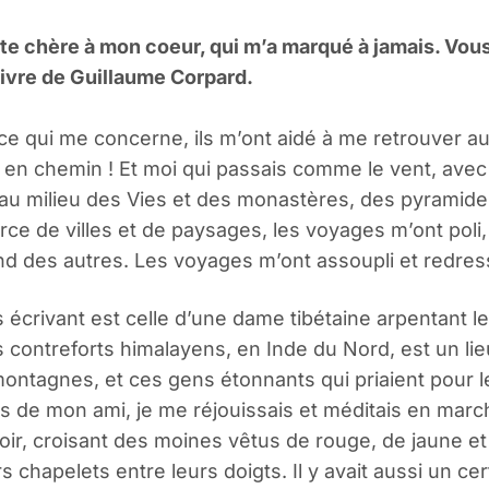
e chère à mon coeur, qui m’a marqué à jamais. Vous 
 livre de Guillaume Corpard.
ce qui me concerne, ils m’ont aidé à me retrouver a
 en chemin ! Et moi qui passais comme le vent, ave
 au milieu des Vies et des monastères, des pyramid
e de villes et de paysages, les voyages m’ont poli, 
and des autres. Les voyages m’ont assoupli et redr
 écrivant est celle d’une dame tibétaine arpentant l
contreforts himalayens, en Inde du Nord, est un lieu 
s montagnes, et ces gens étonnants qui priaient pour l
 de mon ami, je me réjouissais et méditais en marcha
ir, croisant des moines vêtus de rouge, de jaune et
urs chapelets entre leurs doigts. Il y avait aussi un 