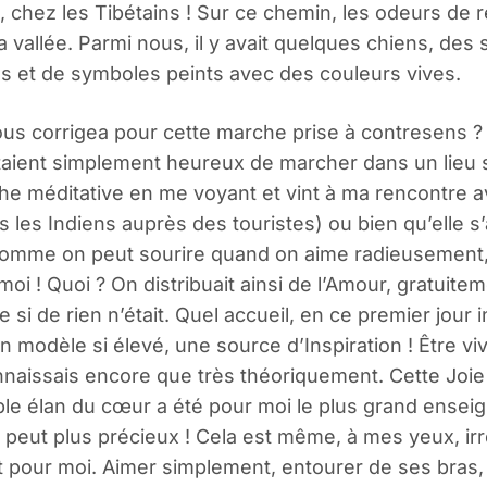
, chez les Tibétains ! Sur ce chemin, les odeurs de 
a vallée. Parmi nous, il y avait quelques chiens, de
 et de symboles peints avec des couleurs vives.
n nous corrigea pour cette marche prise à contresens
ient simplement heureux de marcher dans un lieu s
e méditative en me voyant et vint à ma rencontre ave
 les Indiens auprès des touristes) ou bien qu’elle s
, comme on peut sourire quand on aime radieusement,
moi ! Quoi ? On distribuait ainsi de l’Amour, gratuite
 de rien n’était. Quel accueil, en ce premier jour in
modèle si élevé, une source d’Inspiration ! Être viva
naissais encore que très théoriquement. Cette Joie 
mple élan du cœur a été pour moi le plus grand enseig
 peut plus précieux ! Cela est même, à mes yeux, ir
t pour moi. Aimer simplement, entourer de ses bras,