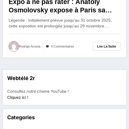
Expo à ne pas rater : Anatoly
Osmolovsky expose à Paris sa
vision toxique du pouvoir
Légende : Initialement prévue jusqu'au 31 octobre 2025,
cette expostion est prolongée jusqu'au 29 novembre.…
Lire La Suite
Rodrigo Acosta
0 Commentaires
Webtélé 2r
Consultez notre chaine YouTube !
Cliquez ici !
Categories