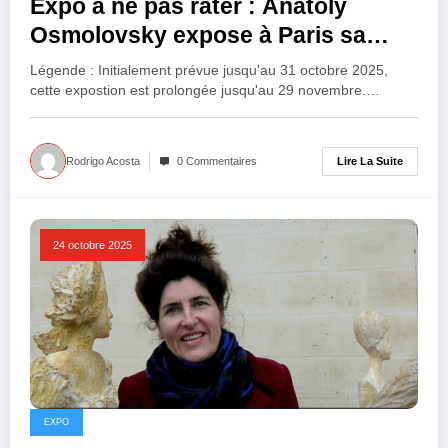
Expo à ne pas rater : Anatoly
Osmolovsky expose à Paris sa
vision toxique du pouvoir
Légende : Initialement prévue jusqu'au 31 octobre 2025,
cette expostion est prolongée jusqu'au 29 novembre.…
Lire La Suite
Rodrigo Acosta
0 Commentaires
24 octobre 2025
EXPO