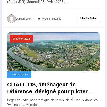
(Photo J2R) Mercredi 26 février 2025,…
Lire La Suite
Damien Delerin
0 Commentaires
26 février 2025
COMMUNIQUÉS
CITALLIOS, aménageur de
référence, désigné pour piloter
l’opération d’aménagement « Cœur
Légende : vue panoramique de la ville de Mureaux dans les
de Ville » aux Mureaux
Yvelines. La ville des…