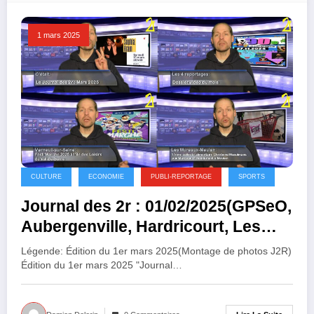
1 mars 2025
CULTURE
ECONOMIE
PUBLI-REPORTAGE
SPORTS
Journal des 2r : 01/02/2025(GPSeO,
Aubergenville, Hardricourt, Les
Mureaux, Meulan, Epône, Verneuil,
Légende: Édition du 1er mars 2025(Montage de photos J2R)
cross, associations, salon…)
Édition du 1er mars 2025 "Journal…
(Webtélé2r)