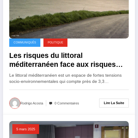
COMMUNIQUÉS
POLITIQUE
Les risques du littoral
méditerranéen face aux risques
liées à la mer et aux inondations
Le littoral méditerranéen est un espace de fortes tensions
socio-environnementales qui compte près de 3,3…
Lire La Suite
Rodrigo Acosta
0 Commentaires
5 mars 2025