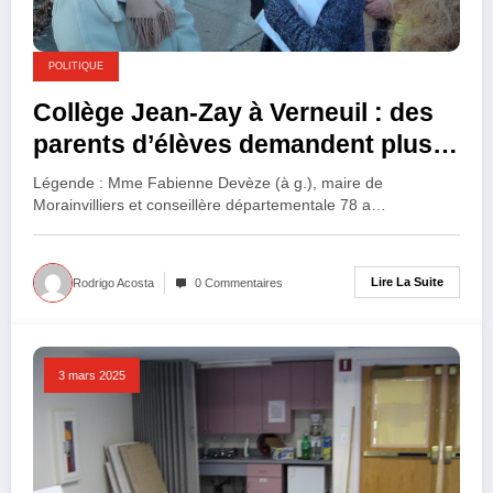
POLITIQUE
Collège Jean-Zay à Verneuil : des
parents d’élèves demandent plus
de moyens pour un
Légende : Mme Fabienne Devèze (à g.), maire de
fonctionnement ordinaire.
Morainvilliers et conseillère départementale 78 a…
Lire La Suite
Rodrigo Acosta
0 Commentaires
3 mars 2025