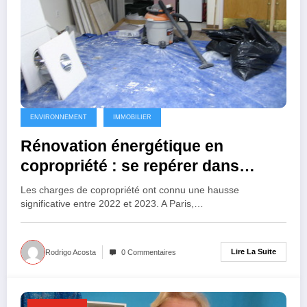
ENVIRONNEMENT
IMMOBILIER
Rénovation énergétique en
copropriété : se repérer dans
l’imbroglio des aides ?
Les charges de copropriété ont connu une hausse
significative entre 2022 et 2023. A Paris,…
Lire La Suite
Rodrigo Acosta
0 Commentaires