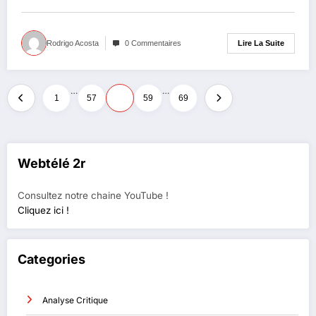
Lire La Suite
Rodrigo Acosta
0 Commentaires
Pagination
…
…
1
57
58
59
69
des
publications
Webtélé 2r
Consultez notre chaine YouTube !
Cliquez ici !
Categories
Analyse Critique