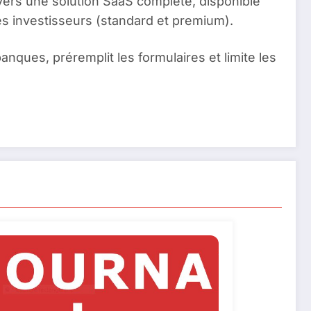
vers une solution SaaS complète, disponible
es investisseurs (standard et premium).
nques, préremplit les formulaires et limite les