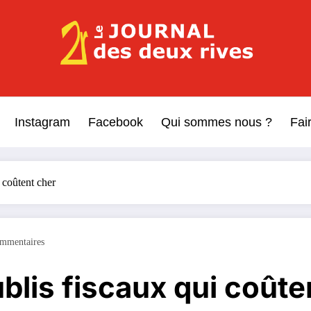
Le Journal des Deux Rive
Journal indépendant des rives de Seine !
Instagram
Facebook
Qui sommes nous ?
Fai
 coûtent cher
mmentaires
blis fiscaux qui coûte