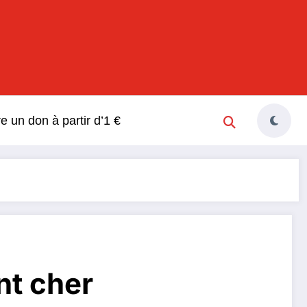
s
re un don à partir d’1 €
nt cher