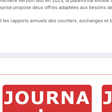
remière version test en 2023, la plateforme évolue 
ntreprise propose deux offres adaptées aux besoins d
 les rapports annuels des courtiers, exchanges et ba