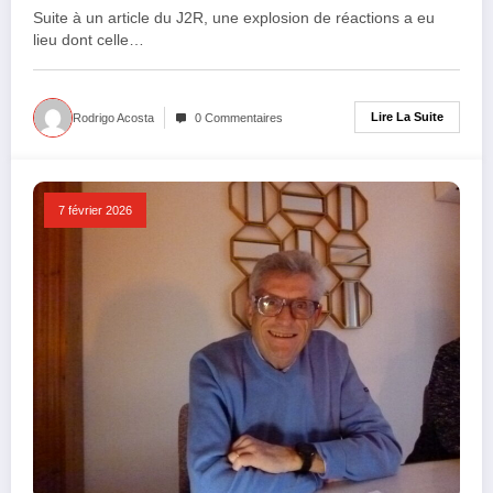
d’instrumentalisation de la justice »
Suite à un article du J2R, une explosion de réactions a eu
lieu dont celle…
Lire La Suite
Rodrigo Acosta
0 Commentaires
7 février 2026