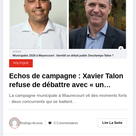
POLITIQUE
Echos de campagne : Xavier Talon
refuse de débattre avec « un
traitre » du bien vivre à Maurecourt
La campagne municipale à Maurecourt vit des moments forts
: deux concurrents qui se battent…
Lire La Suite
Rodrigo Acosta
0 Commentaires