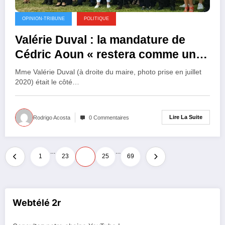
OPINION-TRIBUNE
POLITIQUE
Valérie Duval : la mandature de
Cédric Aoun « restera comme une
catastrophe politique »
Mme Valérie Duval (à droite du maire, photo prise en juillet
2020) était le côté…
Lire La Suite
Rodrigo Acosta
0 Commentaires
Pagination
…
…
1
23
24
25
69
des
publications
Webtélé 2r