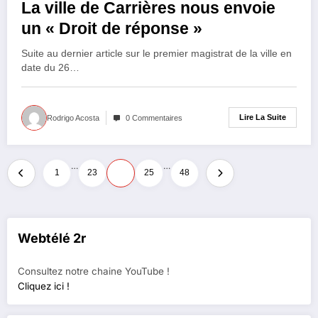
La ville de Carrières nous envoie
un « Droit de réponse »
Suite au dernier article sur le premier magistrat de la ville en
date du 26…
Lire La Suite
Rodrigo Acosta
0 Commentaires
Pagination
…
…
1
23
24
25
48
des
publications
Webtélé 2r
Consultez notre chaine YouTube !
Cliquez ici !