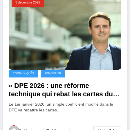
3 décembre 2025
COMMUNIQUÉS
IMMOBILIER
« DPE 2026 : une réforme
technique qui rebat les cartes du
logement en France »
Le 1er janvier 2026, un simple coefficient modifié dans le
DPE va rebattre les cartes…