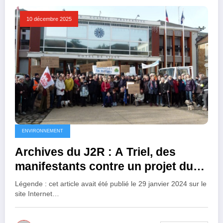
10 décembre 2025
ENVIRONNEMENT
Archives du J2R : A Triel, des
manifestants contre un projet du
maire Cédric Aoun, néfaste pour la
Légende : cet article avait été publié le 29 janvier 2024 sur le
Nature(Webtélé2r)
site Internet…