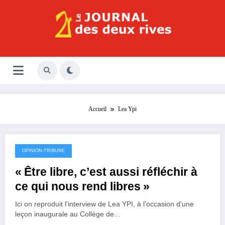
Aller
au
contenu
Le Journal des Deux Rives
Journal indépendant des rives de Seine !
Accueil
Lea Ypi
OPINION-TRIBUNE
27 janvier 2026
« Être libre, c’est aussi réfléchir à
ce qui nous rend libres »
Ici on reproduit l'interview de Lea YPI, à l'occasion d'une
leçon inaugurale au Collège de…