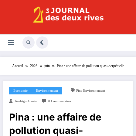
Aller
au
contenu
Le Journal des Deux Rives
Journal indépendant des rives de Seine !
Accueil
2026
juin
Pina : une affaire de pollution quasi-perpétuelle
Economie
Environnement
Pina Environnement
Rodrigo Acosta
0 Commentaires
Pina : une affaire de
pollution quasi-