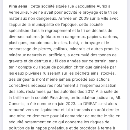
Pina Jena
: cette société située rue Jacqueline Auriol à
Verneuil-sur-Seine avait pour activité le broyage et le tri de
matériaux non dangereux. Arrivée en 2009 sur la ville avec
l’appui de la municipalité de l’époque, cette société
spécialisée dans le regroupement et le tri de déchets de
diverses natures (métaux non dangereux, papiers, cartons,
plastiques, caoutchouc, textiles, bois), le broyage et le
concassage de pierres, cailloux, minerais et autres produits
minéraux naturels ou artificiels, a accumulé des tonnes de
gravats et de détritus au fil des années sur ce terrain, sans
tenir compte du risque de pollution chronique générée par
les eaux pluviales ruisselant sur les déchets ainsi stockés.
Ses dirigeants n’ont même jamais procédé aux actions
correctives nécessaires notamment à l’imperméabilisation
des sols, réclamées par les autorités dès 2017. À la suite de
la faillite de la société Pina Jean, un liquidateur judiciaire, ML
Conseils, a été nommé en juin 2023. La DRIEAT s’est alors
retourné vers ce liquidateur et lui a transmis en août dernier
une mise en demeure pour lui demander de mettre le site en
sécurité notamment en ce qui concerne les risques de
pollution de la nappe phréatique et de procéder à terme à