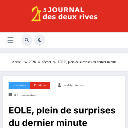
Aller
au
contenu
Le Journal des Deux Rives
Journal indépendant des rives de Seine !
Accueil
2026
février
EOLE, plein de surprises du dernier minute
Economie
Politique
Rodrigo Acosta
0 Commentaires
EOLE, plein de surprises
du dernier minute