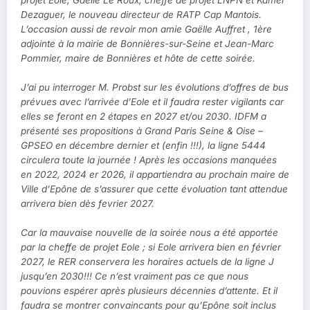
projet Eole, Gaëlle Le Roux, cheffe de projet LNPN et Kamel
Dezaguer, le nouveau directeur de RATP Cap Mantois.
L’occasion aussi de revoir mon amie Gaëlle Auffret , 1ère
adjointe à la mairie de Bonnières-sur-Seine et Jean-Marc
Pommier, maire de Bonnières et hôte de cette soirée.
J’ai pu interroger M. Probst sur les évolutions d’offres de bus
prévues avec l’arrivée d’Eole et il faudra rester vigilants car
elles se feront en 2 étapes en 2027 et/ou 2030. IDFM a
présenté ses propositions à Grand Paris Seine & Oise –
GPSEO en décembre dernier et (enfin !!!), la ligne 5444
circulera toute la journée ! Après les occasions manquées
en 2022, 2024 er 2026, il appartiendra au prochain maire de
Ville d’Epône de s’assurer que cette évoluation tant attendue
arrivera bien dès fevrier 2027.
Car la mauvaise nouvelle de la soirée nous a été apportée
par la cheffe de projet Eole ; si Eole arrivera bien en février
2027, le RER conservera les horaires actuels de la ligne J
jusqu’en 2030!!! Ce n’est vraiment pas ce que nous
pouvions espérer après plusieurs décennies d’attente. Et il
faudra se montrer convaincants pour qu’Epône soit inclus