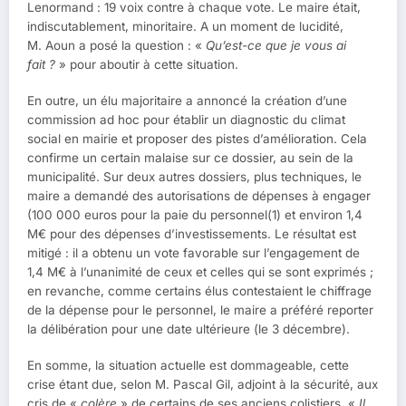
Lenormand : 19 voix contre à chaque vote. Le maire était,
indiscutablement, minoritaire. A un moment de lucidité,
M. Aoun a posé la question : «
Qu’est-ce que je vous ai
fait ?
» pour aboutir à cette situation.
En outre, un élu majoritaire a annoncé la création d’une
commission ad hoc pour établir un diagnostic du climat
social en mairie et proposer des pistes d’amélioration. Cela
confirme un certain malaise sur ce dossier, au sein de la
municipalité. Sur deux autres dossiers, plus techniques, le
maire a demandé des autorisations de dépenses à engager
(100 000 euros pour la paie du personnel(1) et environ 1,4
M€ pour des dépenses d’investissements. Le résultat est
mitigé : il a obtenu un vote favorable sur l’engagement de
1,4 M€ à l’unanimité de ceux et celles qui se sont exprimés ;
en revanche, comme certains élus contestaient le chiffrage
de la dépense pour le personnel, le maire a préféré reporter
la délibération pour une date ultérieure (le 3 décembre).
En somme, la situation actuelle est dommageable, cette
crise étant due, selon M. Pascal Gil, adjoint à la sécurité, aux
cris de «
colère
» de certains de ses anciens colistiers. «
Il