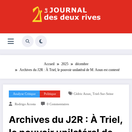
Aller
au
contenu
Le Journal des Deux Rives
Journal indépendant des rives de Seine !
Accueil
2025
décembre
Archives du J2R : À Triel, le pouvoir unilatéral de M. Aoun est contesté
,
Analyse Critique
Politique
Cédric Aoun
Triel-Sur-Seine
Rodrigo Acosta
0 Commentaires
Archives du J2R : À Triel,