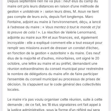
Depuis septembre rien ne va plus : neuf élus du camp du
maire ont pris leurs distances en raison d’une méthode de
gestion «
unilatérale
» : selon leurs dires, M. Aoun ne tient
pas compte de leurs avis, depuis fort longtemps. Marc
Fontaine, adjoint au maire à l’environnement, déçu, a lancé
à l’adresse du maire : «
Vous mentez à tout le monde et j’ai
la preuve de cela !
». La réaction de Valérie Lenormand,
adjointe au maire aux RH et aux finances, est, également
incroyable : elle a expliqué comment elle a tout essayé pour
remplir ses missions avant de dresser un constat d’échec,
en fonction de la gestion «
autoritaire
» du maire. Ces neuf
élus de la majorité et d’autres, minoritaires, ont signé le 20
octobre, une lettre au maire et au préfet, demandant une
réunion extraordinaires du conseil municipal pour restreindre
le nombre de délégations du maire afin de faire participer
l’ensemble du conseil municipal au processus de prises de
décision. Ils s’appuient sur le code général des collectivités
locales.
Le maire n’a pas voulu organiser cette réunion, suite à cette
demande ; de ce fait, les 18 élus signataires ont fait appel à
la justice administrative, sous la forme d’un référé qui sera