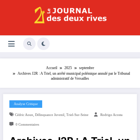
Aller
au
contenu
Le Journal des Deux Rives
Journal indépendant des rives de Seine !
Accueil
2025
septembre
Archives J2R : A Triel, un arrêté municipal polémique annulé par le Tribunal
administratif de Versailles
Analyse Critique
,
,
Cédric Aoun
Délinquance Juvenil
Triel-Sur-Seine
Rodrigo Acosta
0 Commentaires