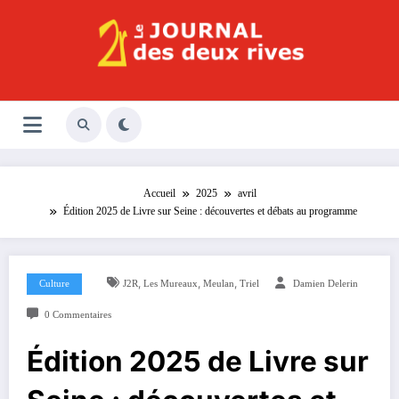
Aller
au
contenu
Le Journal des Deux Rives
Journal indépendant des rives de Seine !
Accueil
2025
avril
Édition 2025 de Livre sur Seine : découvertes et débats au programme
,
,
,
Culture
J2R
Les Mureaux
Meulan
Triel
Damien Delerin
0 Commentaires
Édition 2025 de Livre sur