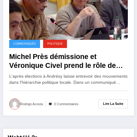
COMMUNIQUÉS
POLITIQUE
Michel Près démissione et
Véronique Civel prend le rôle de
chef de l’opposition à Andrésy
L'après élections à Andrésy laisse entrevoir des mouvements
dans l'hiérarchie politique locale. Dans un communiqué…
Lire La Suite
Rodrigo Acosta
0 Commentaires