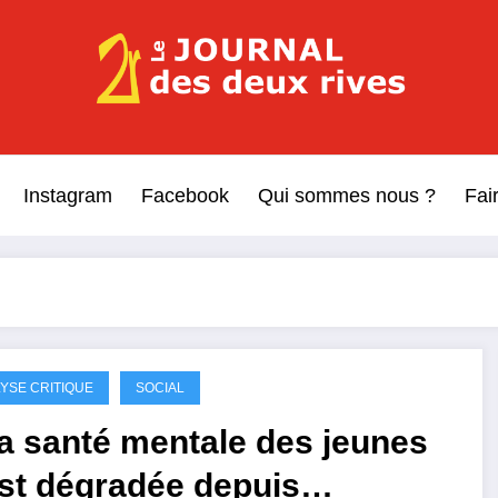
Le Journal des Deux Rive
Journal indépendant des rives de Seine !
Instagram
Facebook
Qui sommes nous ?
Fai
YSE CRITIQUE
SOCIAL
a santé mentale des jeunes
st dégradée depuis