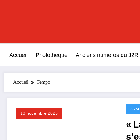
Aller
au
contenu
Accueil
Photothèque
Anciens numéros du J2R
Accueil
Tempo
ANAL
18 novembre 2025
« L
s’e