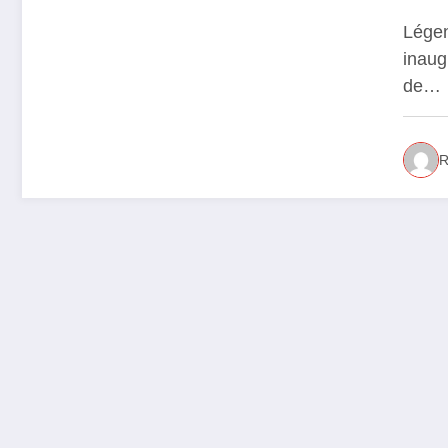
plu
Légen
inaug
de…
R