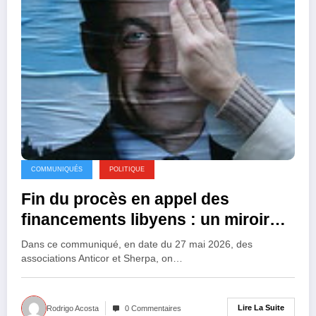
COMMUNIQUÉS
POLITIQUE
Fin du procès en appel des
financements libyens : un miroir
tendu à notre démocratie
Dans ce communiqué, en date du 27 mai 2026, des
associations Anticor et Sherpa, on…
Lire La Suite
Rodrigo Acosta
0 Commentaires