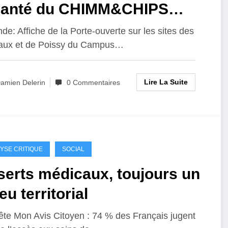
Santé du CHIMM&CHIPS
26
de: Affiche de la Porte-ouverte sur les sites des
aux et de Poissy du Campus…
Lire La Suite
amien Delerin
0 Commentaires
YSE CRITIQUE
SOCIAL
serts médicaux, toujours un
eu territorial
te Mon Avis Citoyen : 74 % des Français jugent