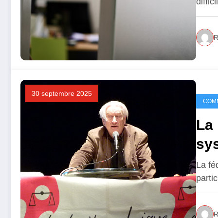
diffi
R
30 septembre 2025
COM
La 
sy
La fé
parti
R