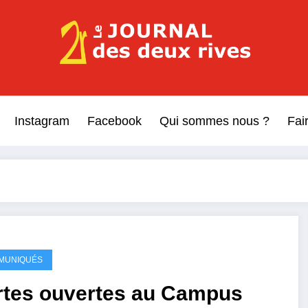
Le Journal des Deux Rive
Journal indépendant des rives de Seine !
Instagram
Facebook
Qui sommes nous ?
Fai
MUNIQUÉS
rtes ouvertes au Campus