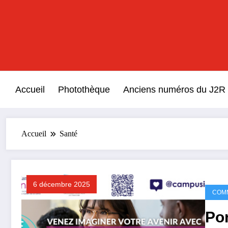
Aller
au
contenu
Accueil
Photothèque
Anciens numéros du J2R
Accueil
Santé
6 décembre 2025
COM
Po