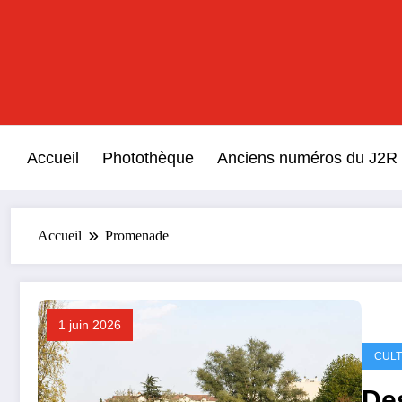
Aller
au
contenu
Accueil
Photothèque
Anciens numéros du J2R
Accueil
Promenade
1 juin 2026
CUL
Des