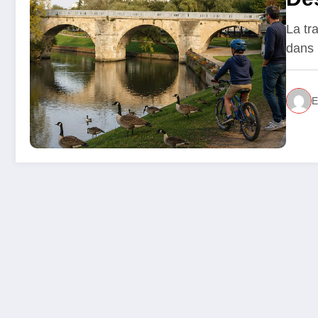
La tr
dans 
E