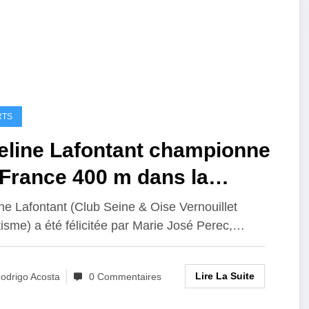
RTS
eline Lafontant championne
 France 400 m dans la
tégorie U18
ne Lafontant (Club Seine & Oise Vernouillet
tisme) a été félicitée par Marie José Perec,…
Lire La Suite
odrigo Acosta
0 Commentaires