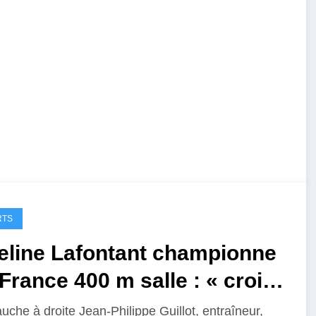
RTS
eline Lafontant championne
France 400 m salle : « croire
s ses rêves et persévérer
uche à droite Jean-Philippe Guillot, entraîneur,