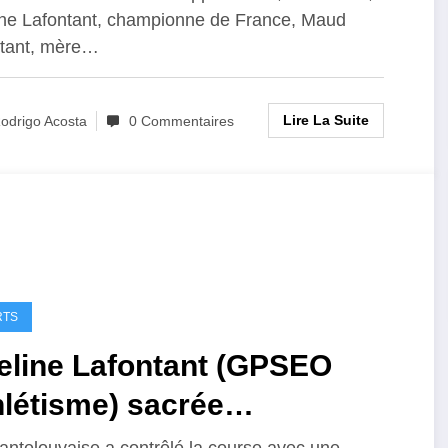
ne Lafontant, championne de France, Maud
t en s’amusant »
tant, mère…
Lire La Suite
odrigo Acosta
0 Commentaires
RTS
eline Lafontant (GPSEO
létisme) sacrée
ampionne de France U18 du