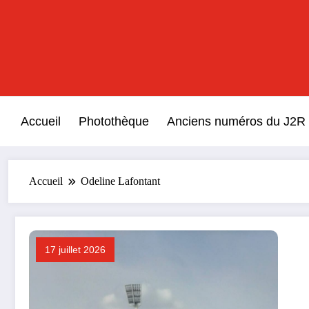
Aller
au
contenu
Accueil
Photothèque
Anciens numéros du J2R
Accueil
Odeline Lafontant
17 juillet 2026