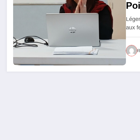
Po
Légen
aux f
R