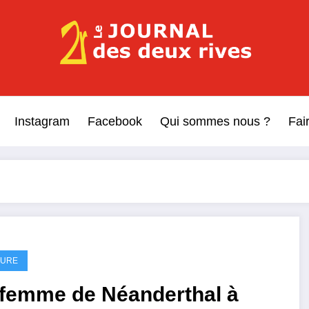
Le Journal des Deux Rive
Journal indépendant des rives de Seine !
Instagram
Facebook
Qui sommes nous ?
Fai
TURE
 femme de Néanderthal à