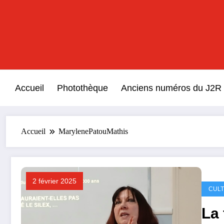
Aller
au
contenu
Accueil
Photothèque
Anciens numéros du J2R
Accueil
MarylenePatouMathis
2 février 2025
CUL
La