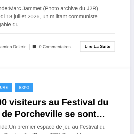
de:Marc Jammet (Photo archive du J2R)
i 18 juillet 2026, un militant communiste
igable du…
Lire La Suite
amien Delerin
0 Commentaires
TURE
EXPO
0 visiteurs au Festival du
 de Porcheville se sont
és la question :super héros
de:Un premier espace de jeu au Festival du