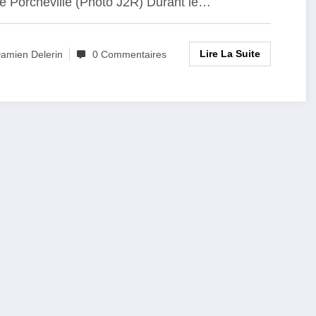
e Porcheville (Photo J2R) Durant le…
super vilains ?(Webtélé2r)
Lire La Suite
amien Delerin
0 Commentaires