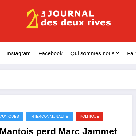
Le Journal des Deux Rive
Journal indépendant des rives de Seine !
Instagram
Facebook
Qui sommes nous ?
Fai
MUNIQUÉS
INTERCOMMUNALITÉ
POLITIQUE
 Mantois perd Marc Jammet