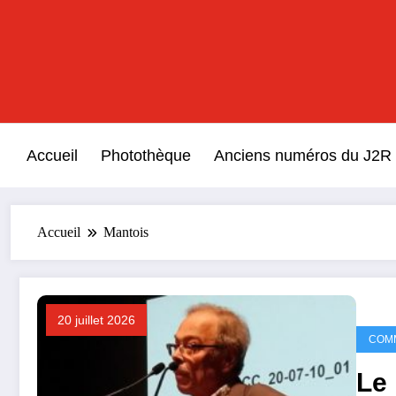
Aller
au
contenu
Accueil
Photothèque
Anciens numéros du J2R
Accueil
Mantois
20 juillet 2026
COM
Le