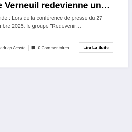
 Verneuil redevienne un
lage à taille humaine
de : Lors de la conférence de presse du 27
bre 2025, le groupe "Redevenir…
Lire La Suite
odrigo Acosta
0 Commentaires