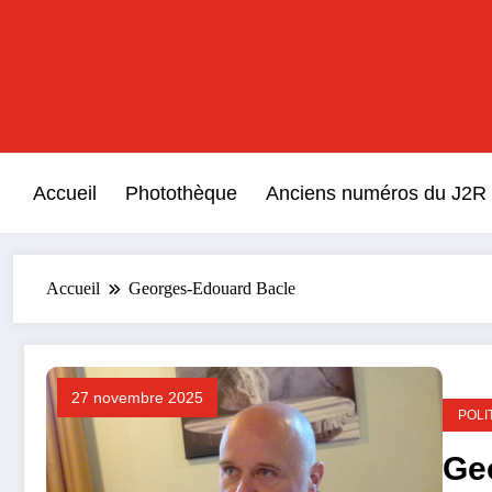
Aller
au
contenu
Accueil
Photothèque
Anciens numéros du J2R
Accueil
Georges-Edouard Bacle
27 novembre 2025
POLI
Ge