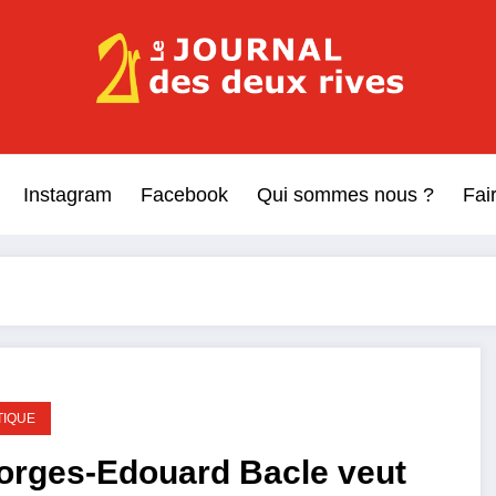
Le Journal des Deux Rive
Journal indépendant des rives de Seine !
Instagram
Facebook
Qui sommes nous ?
Fai
TIQUE
orges-Edouard Bacle veut