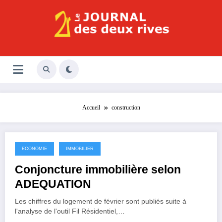
Aller
au
contenu
Le Journal des Deux Rives
Journal indépendant des rives de Seine !
Accueil
construction
ECONOMIE
IMMOBILIER
14 mars 2025
Conjoncture immobilière selon
ADEQUATION
Les chiffres du logement de février sont publiés suite à
l'analyse de l'outil Fil Résidentiel,…