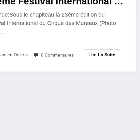
me Festival International du
que des Mureaux : le Duo
de:Sous le chapiteau la 23ème édition du
val International du Cirque des Mureaux (Photo
tresol
…
Lire La Suite
amien Delerin
0 Commentaires