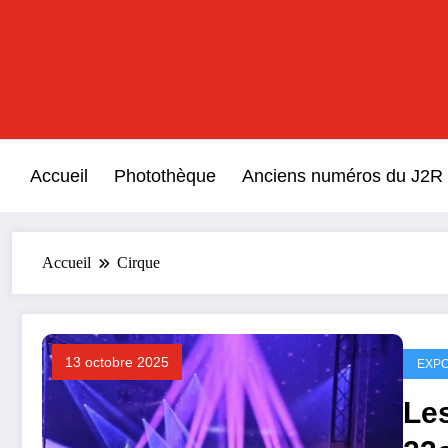
Aller
au
contenu
Accueil
Photothèque
Anciens numéros du J2R
Accueil
Cirque
13 octobre 2025
EXP
Le