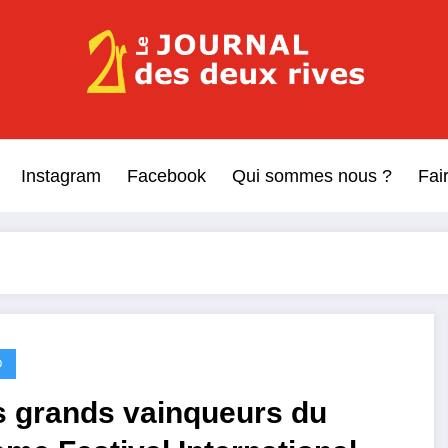
Le Journal des Deux Rive
Journal indépendant des rives de Seine !
Instagram
Facebook
Qui sommes nous ?
Fai
O
s grands vainqueurs du