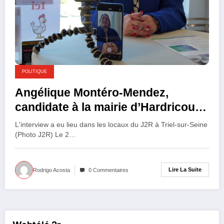
POLITIQUE
Angélique Montéro-Mendez,
candidate à la mairie d’Hardricourt
: « la maison médicale est un
L'interview a eu lieu dans les locaux du J2R à Triel-sur-Seine
engagement de campagne ».
(Photo J2R) Le 2…
Lire La Suite
Rodrigo Acosta
0 Commentaires