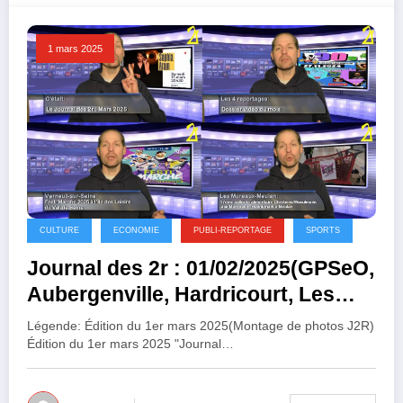
1 mars 2025
CULTURE
ECONOMIE
PUBLI-REPORTAGE
SPORTS
Journal des 2r : 01/02/2025(GPSeO,
Aubergenville, Hardricourt, Les
Mureaux, Meulan, Epône, Verneuil,
Légende: Édition du 1er mars 2025(Montage de photos J2R)
cross, associations, salon…)
Édition du 1er mars 2025 "Journal…
(Webtélé2r)