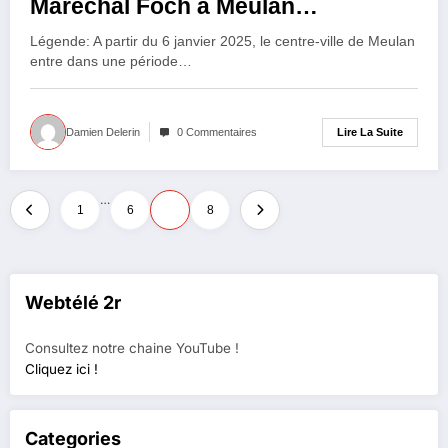
Maréchal Foch à Meulan
commence
Légende: A partir du 6 janvier 2025, le centre-ville de Meulan
entre dans une période…
Lire La Suite
Damien Delerin
0 Commentaires
Pagination
…
1
6
7
8
des
publications
Webtélé 2r
Consultez notre chaine YouTube !
Cliquez ici !
Categories