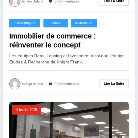
Lire La Suite
Damien Delerin
0 Commentaires
COMMUNIQUÉS
ECONOMIE
IMMOBILIER
21 février 2025
Immobilier de commerce :
réinventer le concept
Les équipes Retail Leasing et Investment ainsi que l’équipe
Etudes & Recherche de Knight Frank…
Lire La Suite
Rodrigo Acosta
0 Commentaires
9 février 2025