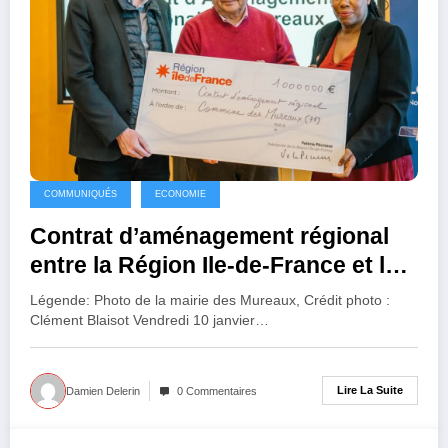
COMMUNIQUÉS
ECONOMIE
Contrat d’aménagement régional
entre la Région Ile-de-France et la
ville des Mureaux signé
Légende: Photo de la mairie des Mureaux, Crédit photo :
Clément Blaisot Vendredi 10 janvier…
Lire La Suite
Damien Delerin
0 Commentaires