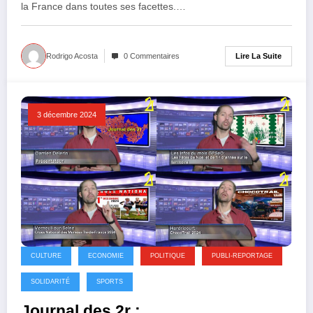
la France dans toutes ses facettes.…
Lire La Suite
Rodrigo Acosta
0 Commentaires
3 décembre 2024
CULTURE
ECONOMIE
POLITIQUE
PUBLI-REPORTAGE
SOLIDARITÉ
SPORTS
Journal des 2r :