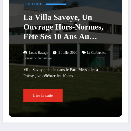
CULTURE
La Villa Savoye, Un
Ouvrage Hors-Normes,
Fête Ses 10 Ans Au
Patrimoine Mondial De
Louis Bavage
2 Juillet 2026
Le Corbusier
,
L’UNESCO
Poissy
,
Villa Savoye
Villa Savoye, située dans le Parc Messonier à
Poissy , va célébrer les 10 ans…
Lire la suite