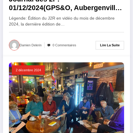
01/12/2024(GPS&O, Aubergenville,
Les Mureaux, Meulan, Mézières,
Légende: Édition du J2R en vidéo du mois de décembre
Hardricourt, Verneuil, Vernouillet…
2024, la dernière édition de…
Noël 2024)(Webtélé2r)
Lire La Suite
Damien Delerin
0 Commentaires
2 décembre 2024