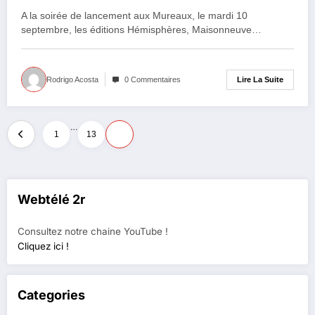
A la soirée de lancement aux Mureaux, le mardi 10
septembre, les éditions Hémisphères, Maisonneuve…
Lire La Suite
Rodrigo Acosta
0 Commentaires
Pagination
…
1
13
14
des
publications
Webtélé 2r
Consultez notre chaine YouTube !
Cliquez ici !
Categories