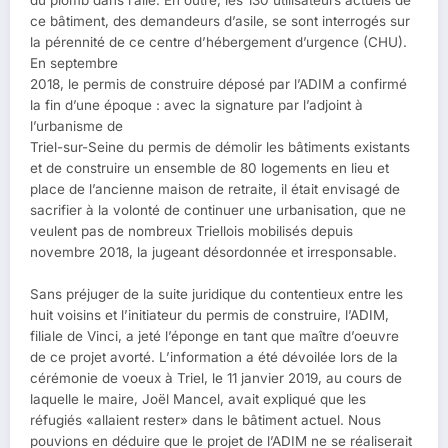
du plomb dans l’aile. En outre, les 130 utilisateurs actuels de
ce bâtiment, des demandeurs d’asile, se sont interrogés sur
la pérennité de ce centre d’hébergement d’urgence (CHU).
En septembre
2018, le permis de construire déposé par l’ADIM a confirmé
la fin d’une époque : avec la signature par l’adjoint à
l’urbanisme de
Triel-sur-Seine du permis de démolir les bâtiments existants
et de construire un ensemble de 80 logements en lieu et
place de l’ancienne maison de retraite, il était envisagé de
sacrifier à la volonté de continuer une urbanisation, que ne
veulent pas de nombreux Triellois mobilisés depuis
novembre 2018, la jugeant désordonnée et irresponsable.
Sans préjuger de la suite juridique du contentieux entre les
huit voisins et l’initiateur du permis de construire, l’ADIM,
filiale de Vinci, a jeté l’éponge en tant que maître d’oeuvre
de ce projet avorté. L’information a été dévoilée lors de la
cérémonie de voeux à Triel, le 11 janvier 2019, au cours de
laquelle le maire, Joël Mancel, avait expliqué que les
réfugiés «allaient rester» dans le bâtiment actuel. Nous
pouvions en déduire que le projet de l’ADIM ne se réaliserait