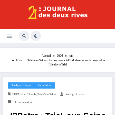
Aller
au
contenu
Le Journal des Deux Rives
Journal indépendant des rives de Seine !
Accueil
2026
juin
J2Retro : Triel-sur-Seine – Le promoteur ADIM abandonne le projet «Les
Tilleuls» à Triel
Analyse Critique
Immobilier
,
EHPAD Les Tilleuls
Triel-Sur-Seine
Rodrigo Acosta
0 Commentaires