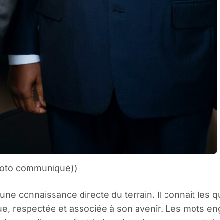
(Photo communiqué))
: une connaissance directe du terrain. Il connaît les q
ue, respectée et associée à son avenir. Les mots en