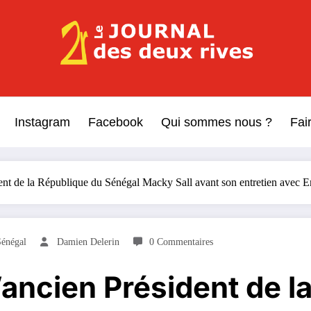
Le Journal des Deux Rive
Journal indépendant des rives de Seine !
Instagram
Facebook
Qui sommes nous ?
Fai
ident de la République du Sénégal Macky Sall avant son entretien ave
Sénégal
Damien Delerin
0 Commentaires
l’ancien Président de 