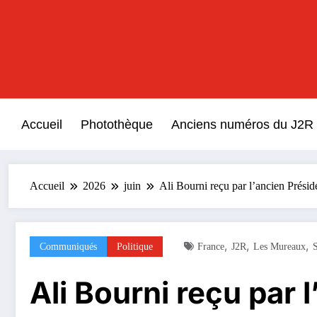
Aller
au
contenu
Accueil
Photothèque
Anciens numéros du J2R
Accueil
2026
juin
Ali Bourni reçu par l’ancien Prés
,
,
,
Communiqués
Politique
France
J2R
Les Mureaux
Ali Bourni reçu par 