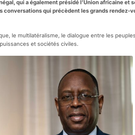
négal, qui a également présidé l’Union africaine et 
des conversations qui précèdent les grands rendez-
e, le multilatéralisme, le dialogue entre les peuple
puissances et sociétés civiles.