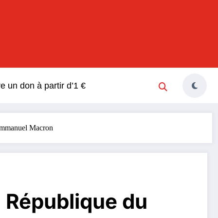
s
re un don à partir d’1 €
c Emmanuel Macron
la République du