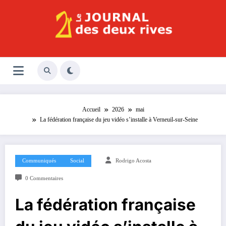
Aller
au
contenu
Le Journal des Deux Rives
Journal indépendant des rives de Seine !
Accueil
2026
mai
La fédération française du jeu vidéo s’installe à Verneuil-sur-Seine
Communiqués
Social
Rodrigo Acosta
0 Commentaires
La fédération française