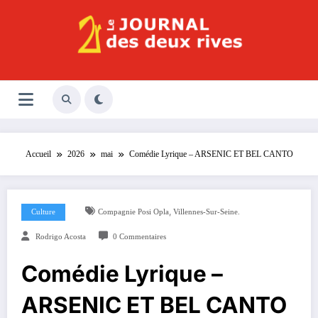
Aller
au
contenu
Le Journal des Deux Rives
Journal indépendant des rives de Seine !
Accueil
2026
mai
Comédie Lyrique – ARSENIC ET BEL CANTO
,
Culture
Compagnie Posi Opla
Villennes-Sur-Seine.
Rodrigo Acosta
0 Commentaires
Comédie Lyrique –
ARSENIC ET BEL CANTO