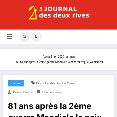
Aller
au
contenu
Le Journal des Deux Rives
Journal indépendant des rives de Seine !
Accueil
2026
mai
81 ans après la 2ème guerre Mondiale la paix est fragile(Webtélé2r)
,
Culture
Devoir De Mèmoire
Les Mureaux
Damien Delerin
0 Commentaires
81 ans après la 2ème